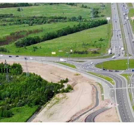
вис"
"